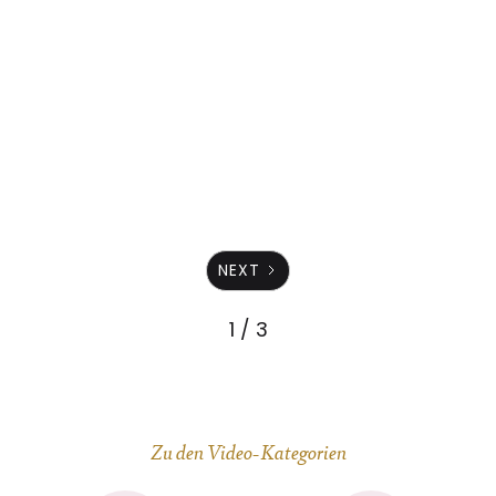
UE1 Atmung 3 - sch - nur Musik
Hintergrundmusik ohne Stimme / Playback zu
Übung UE01 Atmung 3 "sch"
ZUM VIDEO
NEXT
1 / 3
Zu den Video-Kategorien