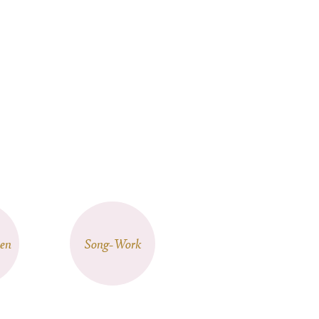
VIDEO
en
Song-Work